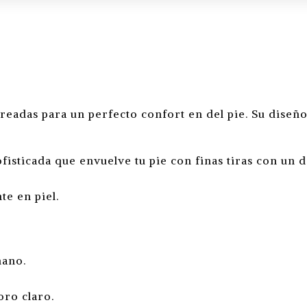
creadas para un perfecto confort en del pie. Su dise
sticada que envuelve tu pie con finas tiras con un de
e en piel.
mano.
oro claro.