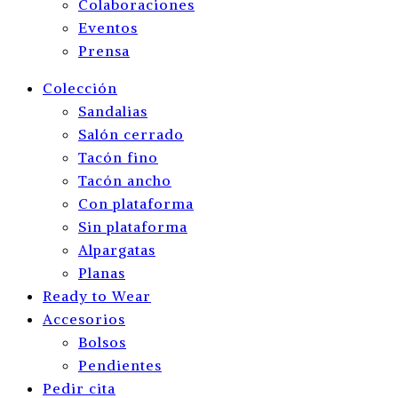
Colaboraciones
Eventos
Prensa
Colección
Sandalias
Salón cerrado
Tacón fino
Tacón ancho
Con plataforma
Sin plataforma
Alpargatas
Planas
Ready to Wear
Accesorios
Bolsos
Pendientes
Pedir cita