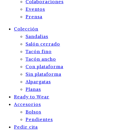
Colaboraciones
Eventos
Prensa
Colección
Sandalias
Salón cerrado
Tacón fino
Tacón ancho
Con plataforma
Sin plataforma
Alpargatas
Planas
Ready to Wear
Accesorios
Bolsos
Pendientes
Pedir cita